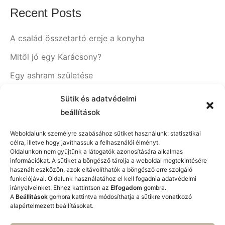
Recent Posts
A család összetartó ereje a konyha
Mitől jó egy Karácsony?
Egy ashram születése
A konyha, ahol táplálékod készíted
Sütik és adatvédelmi
Milyen legyen a konyhám?
beállítások
Weboldalunk személyre szabásához sütiket használunk: statisztikai
célra, illetve hogy javíthassuk a felhasználói élményt.
Oldalunkon nem gyűjtünk a látogatók azonosítására alkalmas
Recent Comments
információkat. A sütiket a böngésző tárolja a weboldal megtekintésére
használt eszközön, azok eltávolíthatók a böngésző erre szolgáló
funkciójával. Oldalunk használatához el kell fogadnia adatvédelmi
Nincs megjeleníthető bejegyzés.
irányelveinket. Ehhez kattintson az
Elfogadom
gombra.
A
Beállítások
gombra kattintva módosíthatja a sütikre vonatkozó
alapértelmezett beállításokat.