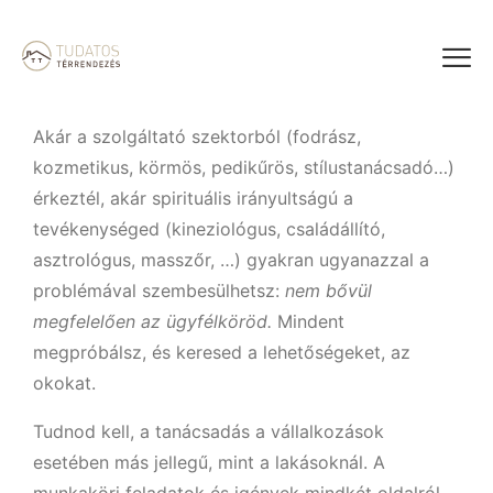
Akár a szolgáltató szektorból (fodrász,
kozmetikus, körmös, pedikűrös, stílustanácsadó…)
érkeztél, akár spirituális irányultságú a
tevékenységed (kineziológus, családállító,
asztrológus, masszőr, …) gyakran ugyanazzal a
problémával szembesülhetsz:
nem bővül
megfelelően az ügyfélköröd.
Mindent
megpróbálsz, és keresed a lehetőségeket, az
okokat.
Tudnod kell, a tanácsadás a vállalkozások
esetében más jellegű, mint a
lakásoknál
. A