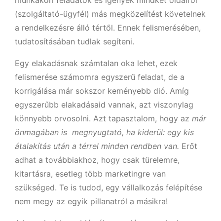
munkaköri feladatok és igények mindkét oldalról
(szolgáltató-ügyfél) más megközelítést követelnek
a rendelkezésre álló tértől. Ennek felismerésében,
tudatosításában tudlak segíteni.
Egy elakadásnak számtalan oka lehet, ezek
felismerése számomra egyszerű feladat, de a
korrigálása már sokszor keményebb dió. Amíg
egyszerűbb elakadásaid vannak, azt viszonylag
könnyebb orvosolni. Azt tapasztalom, hogy az
már
önmagában is
megnyugtató, ha kiderül: egy kis
átalakítás után a térrel minden rendben van.
Erőt
adhat a továbbiakhoz, hogy csak türelemre,
kitartásra, esetleg több marketingre van
szükséged. Te is tudod, egy vállalkozás felépítése
nem megy az egyik pillanatról a másikra!