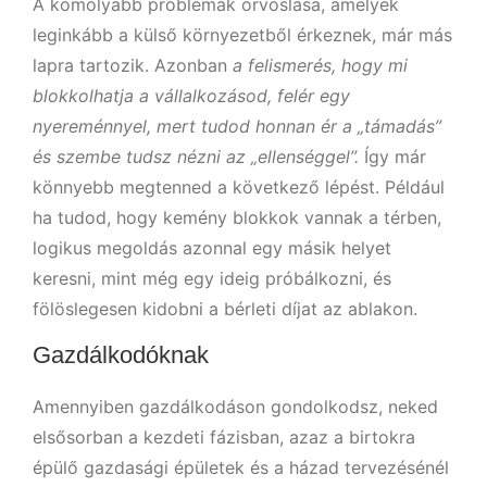
A komolyabb problémák orvoslása, amelyek
leginkább a külső környezetből érkeznek, már más
lapra tartozik. Azonban
a felismerés, hogy mi
blokkolhatja a vállalkozásod, felér egy
nyereménnyel, mert tudod honnan ér a „támadás”
és szembe tudsz nézni az „ellenséggel”.
Így már
könnyebb megtenned a következő lépést. Például
ha tudod, hogy kemény blokkok vannak a térben,
logikus megoldás azonnal egy másik helyet
keresni, mint még egy ideig próbálkozni, és
fölöslegesen kidobni a bérleti díjat az ablakon.
Gazdálkodóknak
Amennyiben gazdálkodáson gondolkodsz, neked
elsősorban a kezdeti fázisban, azaz a birtokra
épülő gazdasági épületek és a házad tervezésénél