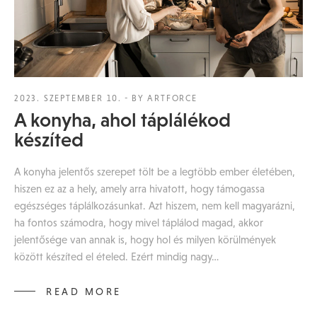
2023. SZEPTEMBER 10.
BY ARTFORCE
A konyha, ahol táplálékod
készíted
A konyha jelentős szerepet tölt be a legtöbb ember életében,
hiszen ez az a hely, amely arra hivatott, hogy támogassa
egészséges táplálkozásunkat. Azt hiszem, nem kell magyarázni,
ha fontos számodra, hogy mivel táplálod magad, akkor
jelentősége van annak is, hogy hol és milyen körülmények
között készíted el ételed. Ezért mindig nagy…
READ MORE