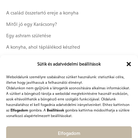
A család összetartó ereje a konyha
Mitől jó egy Karácsony?
Egy ashram születése
A konyha, ahol táplálékod készíted
Milyen legyen a konyhám?
Sütik és adatvédelmi beállítások
Weboldalunk személyre szabásához sütiket használunk: statisztikai célra,
illetve hogy javíthassuk a felhasználói élményt.
Recent Comments
Oldalunkon nem gyűjtünk a látogatók azonosítására alkalmas információkat.
A sütiket a böngésző tárolja a weboldal megtekintésére használt eszközön,
azok eltávolíthatók a böngésző erre szolgáló funkciójával. Oldalunk
Nincs megjeleníthető bejegyzés.
használatához el kell fogadnia adatvédelmi irányelveinket. Ehhez kattintson
az
Elfogadom
gombra. A
Beállítások
gombra kattintva módosíthatja a sütikre
vonatkozó alapértelmezett beállításokat.
Elfogadom