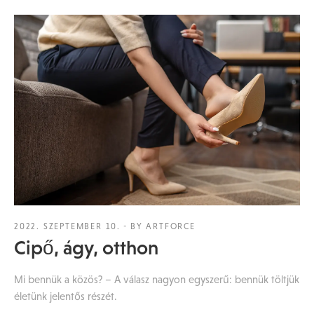
2022. SZEPTEMBER 10.
BY ARTFORCE
Cipő, ágy, otthon
Mi bennük a közös? – A válasz nagyon egyszerű: bennük töltjük
életünk jelentős részét.