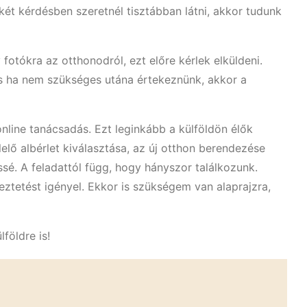
két kérdésben szeretnél tisztábban látni, akkor tudunk
otókra az otthonodról, ezt előre kérlek elküldeni.
és ha nem szükséges utána értekeznünk, akkor a
nline tanácsadás. Ezt leginkább a külföldön élők
lő albérlet kiválasztása, az új otthon berendezése
sé. A feladattól függ, hogy hányszor találkozunk.
ztetést igényel. Ekkor is szükségem van alaprajzra,
földre is!