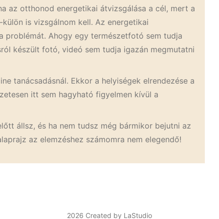
 az otthonod energetikai átvizsgálása a cél, mert a
-külön is vizsgálnom kell. Az energetikai
 a problémát. Ahogy egy természetfotó sem tudja
ásról készült fotó, videó sem tudja igazán megmutatni
line tanácsadásnál. Ekkor a helyiségek elrendezése a
zetesen itt sem hagyható figyelmen kívül a
előtt állsz, és ha nem tudsz még bármikor bejutni az
az alaprajz az elemzéshez számomra nem elegendő!
2026 Created by LaStudio