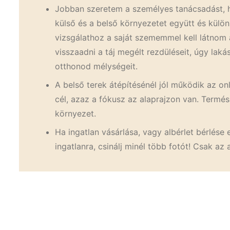
Jobban szeretem a személyes tanácsadást, ha
külső és a belső környezetet együtt és külön
vizsgálathoz a saját szememmel kell látnom
visszaadni a táj megélt rezdüléseit, úgy lak
otthonod mélységeit.
A belső terek átépítésénél jól működik az on
cél, azaz a fókusz az alaprajzon van. Termés
környezet.
Ha ingatlan vásárlása, vagy albérlet bérlése 
ingatlanra, csinálj minél több fotót! Csak 