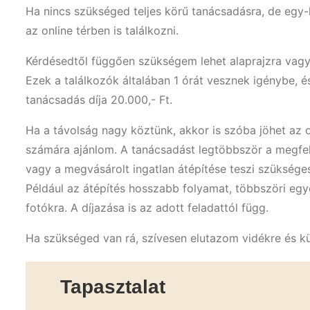
Ha nincs szükséged
teljes körű tanácsadásra
, de egy-
az online térben is találkozni.
Kérdésedtől függően szükségem lehet alaprajzra vagy f
Ezek a találkozók általában 1 órát vesznek igénybe, 
tanácsadás díja 20.000,- Ft.
Ha a távolság nagy köztünk, akkor is szóba jöhet az o
számára ajánlom. A tanácsadást legtöbbször a megfele
vagy a megvásárolt ingatlan átépítése teszi szükséges
Például az átépítés hosszabb folyamat, többszöri egye
fotókra. A díjazása is az adott feladattól függ.
Ha szükséged van rá, szívesen elutazom vidékre és kül
Tapasztalat