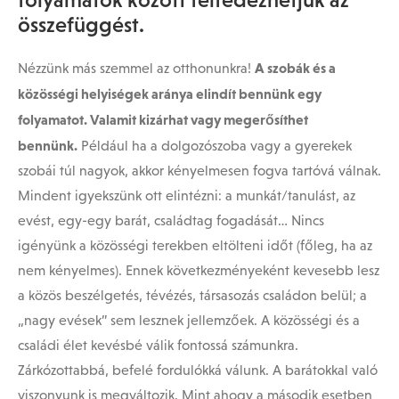
összefüggést.
A szobák és a
Nézzünk más szemmel az otthonunkra!
közösségi helyiségek aránya elindít bennünk egy
folyamatot. Valamit kizárhat vagy megerősíthet
bennünk.
Például ha a dolgozószoba vagy a gyerekek
szobái túl nagyok, akkor kényelmesen fogva tartóvá válnak.
Mindent igyekszünk ott elintézni: a munkát/tanulást, az
evést, egy-egy barát, családtag fogadását… Nincs
igényünk a közösségi terekben eltölteni időt (főleg, ha az
nem kényelmes). Ennek következményeként kevesebb lesz
a közös beszélgetés, tévézés, társasozás családon belül; a
„nagy evések” sem lesznek jellemzőek. A közösségi és a
családi élet kevésbé válik fontossá számunkra.
Zárkózottabbá, befelé fordulókká válunk. A barátokkal való
viszonyunk is megváltozik. Mint ahogy a második esetben