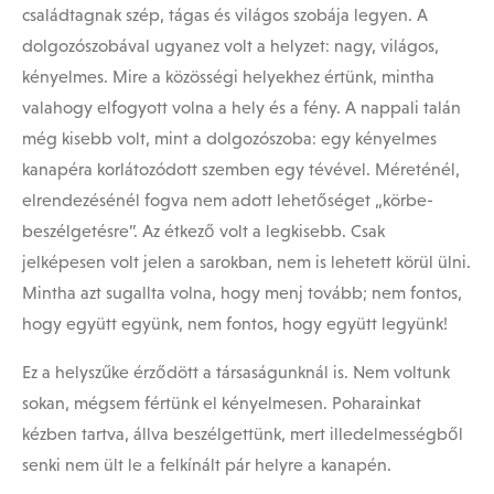
családtagnak szép, tágas és világos szobája legyen. A
dolgozószobával ugyanez volt a helyzet: nagy, világos,
kényelmes. Mire a közösségi helyekhez értünk, mintha
valahogy elfogyott volna a hely és a fény. A nappali talán
még kisebb volt, mint a dolgozószoba: egy kényelmes
kanapéra korlátozódott szemben egy tévével. Méreténél,
elrendezésénél fogva nem adott lehetőséget „körbe-
beszélgetésre”. Az étkező volt a legkisebb. Csak
jelképesen volt jelen a sarokban, nem is lehetett körül ülni.
Mintha azt sugallta volna, hogy menj tovább; nem fontos,
hogy együtt együnk, nem fontos, hogy együtt legyünk!
Ez a helyszűke érződött a társaságunknál is. Nem voltunk
sokan, mégsem fértünk el kényelmesen. Poharainkat
kézben tartva, állva beszélgettünk, mert illedelmességből
senki nem ült le a felkínált pár helyre a kanapén.