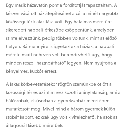
Egy másik házavatón pont a fordítottját tapasztaltam. A
készen vásárolt ház átépítésénél a cél a minél nagyobb
közösségi tér kialakítása volt. Egy hatalmas méretűre
sikeredett nappali-étkezőbe csöppentünk, amelyben
szinte elvesztünk, pedig többen voltunk, mint az előző
helyen. Bármennyire is igyekeztek a háziak, a nappali
mérete miatt nehezen volt berendezhető úgy, hogy
minden része „hasznosítható” legyen. Nem nyújtotta a
kényelmes, kuckós érzést.
A lakás körbevezetésekor rögtön szemünkbe ötlött a
közösségi tér és az intim rész közötti aránytalanság, ami a
hálószobák, elsősorban a gyerekszobák méretében
mutatkozott meg. Mivel mind a három gyermek külön
szobát kapott, ez csak úgy volt kivitelezhető, ha azok az
átlagosnál kisebb méretűek.