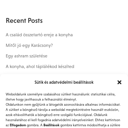
Recent Posts
A család összetartó ereje a konyha
Mitől jó egy Karácsony?
Egy ashram születése
A konyha, ahol táplálékod készíted
Milyen legyen a konyhám?
Sütik és adatvédelmi beállítások
Weboldalunk személyre szabásához sütiket használunk: statisztikai célra,
illetve hogy javíthassuk a felhasználói élményt.
Recent Comments
Oldalunkon nem gyűjtünk a látogatók azonosítására alkalmas információkat.
A sütiket a böngésző tárolja a weboldal megtekintésére használt eszközön,
azok eltávolíthatók a böngésző erre szolgáló funkciójával. Oldalunk
Nincs megjeleníthető bejegyzés.
használatához el kell fogadnia adatvédelmi irányelveinket. Ehhez kattintson
az
Elfogadom
gombra. A
Beállítások
gombra kattintva módosíthatja a sütikre