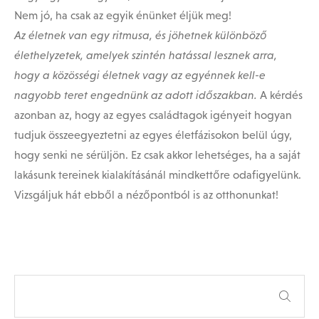
Nem jó, ha csak az egyik énünket éljük meg!
Az életnek van egy ritmusa, és jöhetnek különböző
élethelyzetek, amelyek szintén hatással lesznek arra,
hogy a közösségi életnek vagy az egyénnek kell-e
nagyobb teret engednünk az adott időszakban.
A kérdés
azonban az, hogy az egyes családtagok igényeit hogyan
tudjuk összeegyeztetni az egyes életfázisokon belül úgy,
hogy senki ne sérüljön. Ez csak akkor lehetséges, ha a saját
lakásunk tereinek kialakításánál mindkettőre odafigyelünk.
Vizsgáljuk hát ebből a nézőpontból is az otthonunkat!