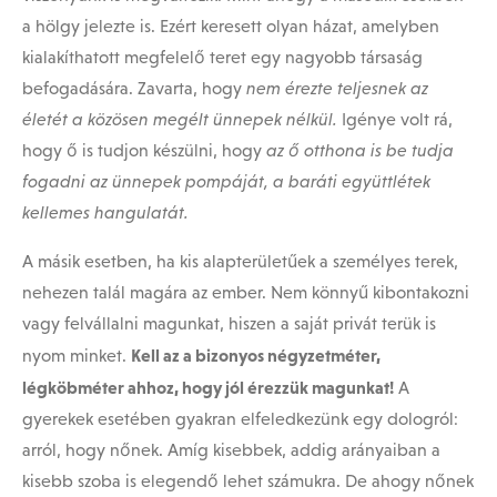
a hölgy jelezte is. Ezért keresett olyan házat, amelyben
kialakíthatott megfelelő teret egy nagyobb társaság
befogadására. Zavarta, hogy
nem érezte teljesnek az
életét a közösen megélt ünnepek nélkül.
Igénye volt rá,
hogy ő is tudjon készülni, hogy
az ő otthona is be tudja
fogadni az ünnepek pompáját, a baráti együttlétek
kellemes hangulatát.
A másik esetben, ha kis alapterületűek a személyes terek,
nehezen talál magára az ember. Nem könnyű kibontakozni
vagy felvállalni magunkat, hiszen a saját privát terük is
Kell az a bizonyos négyzetméter,
nyom minket.
légköbméter ahhoz, hogy jól érezzük magunkat!
A
gyerekek esetében gyakran elfeledkezünk egy dologról:
arról, hogy nőnek. Amíg kisebbek, addig arányaiban a
kisebb szoba is elegendő lehet számukra. De ahogy nőnek