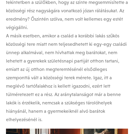
tekintetben a szülőkben, hogy az szinte megsemmisítette a
közösségi rész nagyságára vonatkozó józan rálátásukat. Az
eredmény? Őszintén szólva, nem volt kellemes egy estét
végigállni.
A másik esetben, amikor a család a korábbi lakás szűkös
közösségi tere miatt nem teljesedhetett ki egy-egy családi
ünnep alkalmával, nem hívhattak meg barátokat, nem
lehetett a gyerekek születésnapi partiját otthon tartani,
emiatt az új otthon megteremtésénél elsődleges
szemponttá vált a közösségi terek mérete. Igaz, itt a
meglévő tartófalakhoz is kellett igazodni, ezért lett
túlméretezett ez a rész. Az aránytalanságot már a benne
lakók is érzékelik, nemcsak a szükséges tárolóhelyek
hiányánál, hanem a gyermekeiknél alvó barátok
elhelyezésénél is.