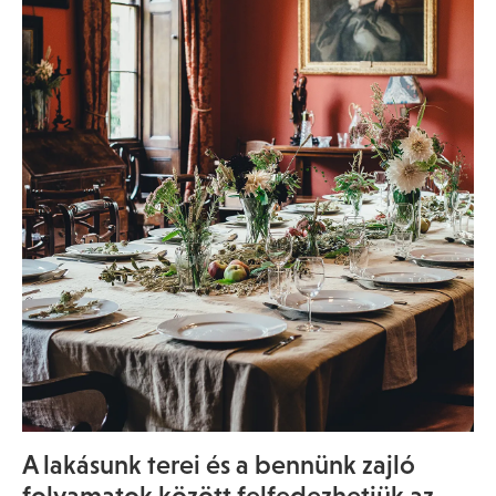
A lakásunk terei és a bennünk zajló
folyamatok között felfedezhetjük az