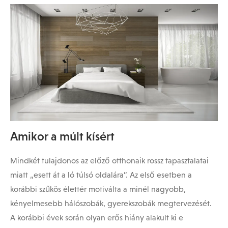
Amikor a múlt kísért
Mindkét tulajdonos az előző otthonaik rossz tapasztalatai
miatt „esett át a ló túlsó oldalára”. Az első esetben a
korábbi szűkös élettér motiválta a minél nagyobb,
kényelmesebb hálószobák, gyerekszobák megtervezését.
A korábbi évek során olyan erős hiány alakult ki e