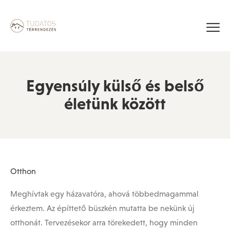
Egyensúly külső és belső
életünk között
Posted
Otthon
in
Meghívtak egy házavatóra, ahová többedmagammal
érkeztem. Az építtető büszkén mutatta be nekünk új
otthonát. Tervezésekor arra törekedett, hogy minden