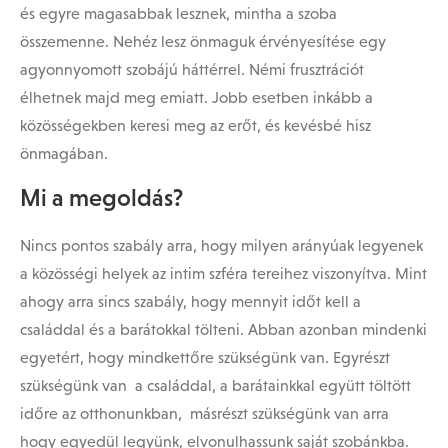
és egyre magasabbak lesznek, mintha a szoba
összemenne. Nehéz lesz önmaguk érvényesítése egy
agyonnyomott szobájú háttérrel. Némi frusztrációt
élhetnek majd meg emiatt. Jobb esetben inkább a
közösségekben keresi meg az erőt, és kevésbé hisz
önmagában.
Mi a megoldás?
Nincs pontos szabály arra, hogy milyen arányúak legyenek
a közösségi helyek az intim szféra tereihez viszonyítva. Mint
ahogy arra sincs szabály, hogy mennyit időt kell a
családdal és a barátokkal tölteni. Abban azonban mindenki
egyetért, hogy mindkettőre szükségünk van. Egyrészt
szükségünk van a családdal, a barátainkkal együtt töltött
időre az otthonunkban, másrészt szükségünk van arra
hogy egyedül legyünk, elvonulhassunk saját szobánkba.